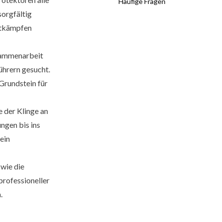
Häufige Fragen
sorgfältig
ttkämpfen
usammenarbeit
ührern gesucht.
Grundstein für
 der Klinge an
ngen bis ins
ein
 wie die
professioneller
.