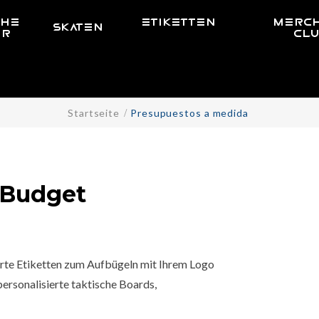
CHE
ETIKETTEN
MERCH
SKATEN
ER
CL
Startseite
Presupuestos a medida
 Budget
ierte Etiketten zum Aufbügeln mit Ihrem Logo
personalisierte taktische Boards,