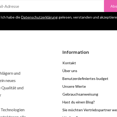
Abo
Ich habe die
Datenschutzerklärung
gelesen, verstanden und akzeptiere 
Information
Kontakt
Über uns
chlägern und
Benutzerdefiniertes budget
ein neues
Unsere Werte
e Qualität und
Gebrauchsanweisung
r
Hast du einen Blog?
 Technologien
Sie möchten Vertriebspartner w
rotektoren alle