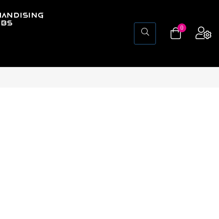
ANDISING
UBS
0