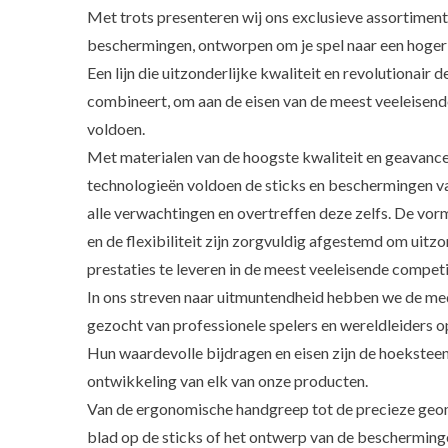
Met trots presenteren wij ons exclusieve assortiment
beschermingen, ontworpen om je spel naar een hoger n
Een lijn die uitzonderlijke kwaliteit en revolutionair d
combineert, om aan de eisen van de meest veeleisende
voldoen.
Met materialen van de hoogste kwaliteit en geavanc
technologieën voldoen de sticks en beschermingen va
alle verwachtingen en overtreffen deze zelfs. De vor
en de flexibiliteit zijn zorgvuldig afgestemd om uitzo
prestaties te leveren in de meest veeleisende competi
In ons streven naar uitmuntendheid hebben we de m
gezocht van professionele spelers en wereldleiders o
Hun waardevolle bijdragen en eisen zijn de hoeksteen
ontwikkeling van elk van onze producten.
Van de ergonomische handgreep tot de precieze geom
blad op de sticks of het ontwerp van de bescherminge