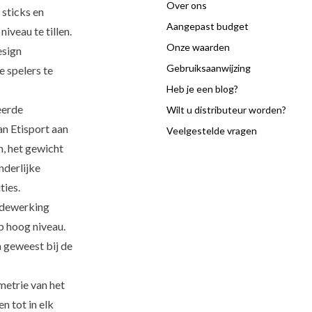
Over ons
 sticks en
Aangepast budget
iveau te tillen.
Onze waarden
esign
Gebruiksaanwijzing
 spelers te
Heb je een blog?
eerde
Wilt u distributeur worden?
n Etisport aan
Veelgestelde vragen
m, het gewicht
nderlijke
ties.
edewerking
p hoog niveau.
 geweest bij de
etrie van het
n tot in elk