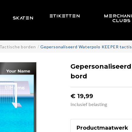
ETIKETTEN
MERCHAND
SKATEN
CLUBS
Tactische borden
Gepersonaliseerd Waterpolo KEEPER tactis
Gepersonaliseerd
bord
€ 19,99
Inclusief belasting
Productmaatwerk