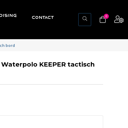
ISING
0
CONTACT
ch bord
 Waterpolo KEEPER tactisch