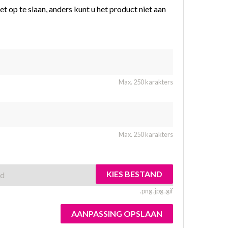
t op te slaan, anders kunt u het product niet aan
Max. 250 karakters
Max. 250 karakters
KIES BESTAND
rd
.png .jpg .gif
AANPASSING OPSLAAN